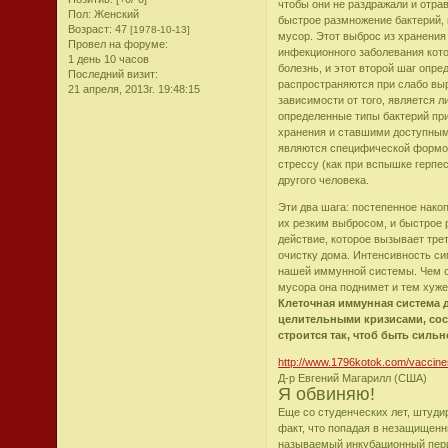
чтобы они не раздражали и отра
Пол:
Женский
быстрое размножение бактерий, 
Возраст:
47
[1978-10-13]
мусор. Этот выброс из хранения
Провел на форуме:
инфекционного заболевания кот
1 день 10 часов
болезнь, и этот второй шаг опр
Последний визит:
распространяются при слабо вы
21 апреля, 2013г. 19:48:15
зависимости от того, является л
определенные типы бактерий пр
хранения и ставшими доступными
являются специфической формой
стрессу (как при вспышке герпе
другого человека.
Эти два шага: постепенное нако
их резким выбросом, и быстрое 
действие, которое вызывает тре
очистку дома. Интенсивность с
нашей иммунной системы. Чем с
мусора она поднимет и тем хуже
Клеточная иммунная система 
целительными кризисами, сос
строится так, чтоб быть силь
http://www.1796kotok.com/vaccines
Д-р Евгений Магарилл (США)
Я обвиняю!
Еще со студенческих лет, штуди
факт, что попадая в незащищенны
называемый инкубационный перио