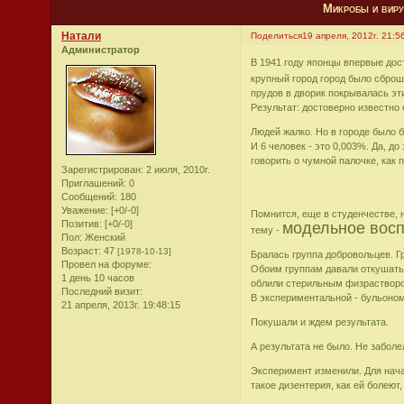
Микробы и виру
Натали
Поделиться
19 апреля, 2012г. 21:5
Администратор
В 1941 году японцы впервые дос
крупный город город было сбро
прудов в дворик покрывалась 
Результат: достоверно известно
Людей жалко. Но в городе было 
И 6 человек - это 0,003%. Да, д
говорить о чумной палочке, как 
Зарегистрирован
: 2 июля, 2010г.
Приглашений:
0
Сообщений:
180
Уважение:
[+0/-0]
Помнится, еще в студенчестве, 
Позитив:
[+0/-0]
модельное восп
тему -
Пол:
Женский
Возраст:
47
[1978-10-13]
Бралась группа добровольцев. Г
Провел на форуме:
Обоим группам давали откушать 
1 день 10 часов
облили стерильным физраствор
Последний визит:
В экспериментальной - бульоно
21 апреля, 2013г. 19:48:15
Покушали и ждем результата.
А результата не было. Не заболе
Эксперимент изменили. Для нача
такое дизентерия, как ей болеют, 