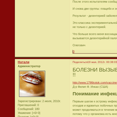
После этого испытателям сообщи
И снова две группы: плацебо и э
Результат - дизентерией заболел
Это классика экспериментальной
не только с дизентерией.
Что больше всего меня восхищает
вызывается дизентерийной пало
Олегович
0
Натали
Поделиться
19 мая, 2012г. 00:38:0
Администратор
БОЛЕЗНИ ВЫЗЫ
!!
http://www.1796kotok.com/vaccine
Д-р Филип Ф. Инкао (США)
Понимание инфекци
Зарегистрирован
: 2 июля, 2010г.
Первым шагом к острому инфекц
Приглашений:
0
отходов и ядовитых побочных пр
Сообщений:
180
может продолжаться в течение м
Уважение:
[+0/-0]
потому что у организма есть мн
Позитив:
[+0/-0]