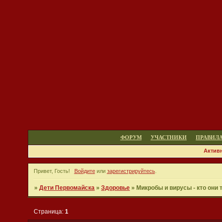
ФОРУМ
УЧАСТНИКИ
ПРАВИЛ
Актив
Привет, Гость!
Войдите
или
зарегистрируйтесь
.
»
Дети Первомайска
»
Здоровье
»
Микробы и вирусы - кто они 
Страница:
1