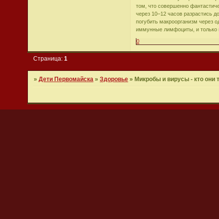
том, что совершенно фантастич
через 10–12 часов разрастись д
погубить макроорганизм через од
иммунные лимфоциты, и только 
0
Страница:
1
»
Дети Первомайска
»
Здоровье
»
Микробы и вирусы - кто они 